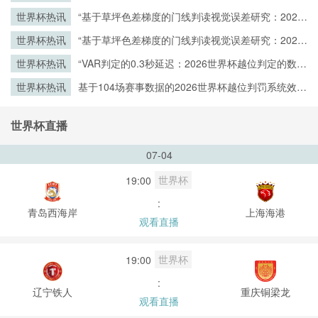
与战术逻辑》
世界杯热讯
“基于草坪色差梯度的门线判读视觉误差研究：2026
世界杯背景下的感知干扰与识别技术发展”
世界杯热讯
“基于草坪色差梯度的门线判读视觉误差研究：2026
世界杯背景下的感知干扰与识别技术发展”
世界杯热讯
“VAR判定的0.3秒延迟：2026世界杯越位判定的数据
链与视觉呈现博弈”
世界杯热讯
基于104场赛事数据的2026世界杯越位判罚系统效能
预测模型
世界杯直播
07-04
世界杯
19:00
:
青岛西海岸
上海海港
观看直播
世界杯
19:00
:
辽宁铁人
重庆铜梁龙
观看直播