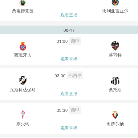
:
桑坦德竞技
比利亚雷亚尔
观看直播
08-17
西甲
01:00
:
西班牙人
莱万特
观看直播
巴西甲
03:00
:
瓦斯科达伽马
桑托斯
观看直播
西甲
03:30
:
塞尔塔
奥萨苏纳
观看直播