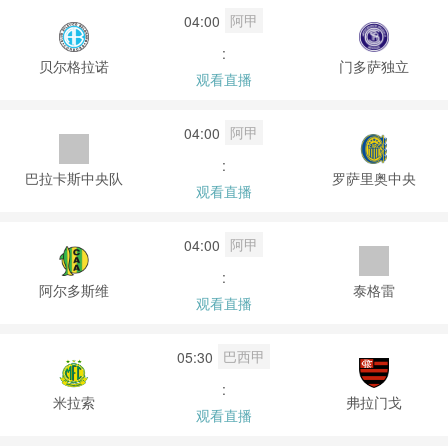
阿甲
04:00
:
贝尔格拉诺
门多萨独立
观看直播
阿甲
04:00
:
巴拉卡斯中央队
罗萨里奥中央
观看直播
阿甲
04:00
:
阿尔多斯维
泰格雷
观看直播
巴西甲
05:30
:
米拉索
弗拉门戈
观看直播