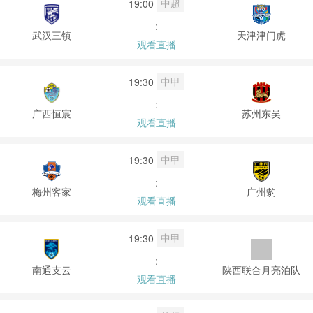
中超
19:00
:
武汉三镇
天津津门虎
观看直播
中甲
19:30
:
广西恒宸
苏州东吴
观看直播
中甲
19:30
:
梅州客家
广州豹
观看直播
中甲
19:30
:
南通支云
陕西联合月亮泊队
观看直播