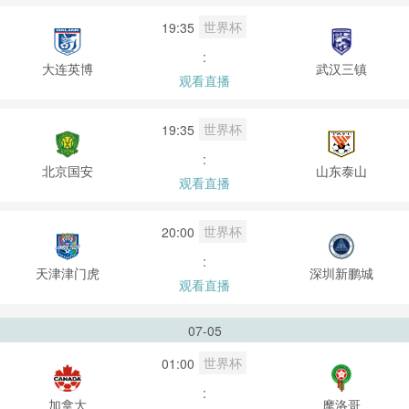
世界杯
19:35
:
大连英博
武汉三镇
观看直播
世界杯
19:35
:
北京国安
山东泰山
观看直播
世界杯
20:00
:
天津津门虎
深圳新鹏城
观看直播
07-05
世界杯
01:00
:
加拿大
摩洛哥