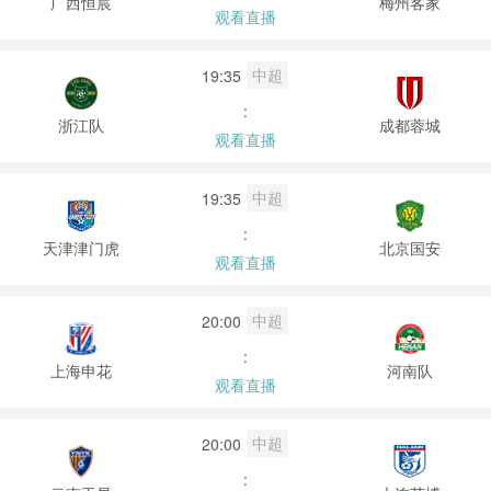
广西恒宸
梅州客家
观看直播
中超
19:35
:
浙江队
成都蓉城
观看直播
中超
19:35
:
天津津门虎
北京国安
观看直播
中超
20:00
:
上海申花
河南队
观看直播
中超
20:00
: