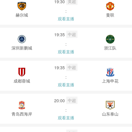
英超
19:30
:
赫尔城
曼联
观看直播
中超
19:35
:
深圳新鹏城
浙江队
观看直播
中超
19:35
:
成都蓉城
上海申花
观看直播
中超
20:00
:
青岛西海岸
山东泰山
观看直播