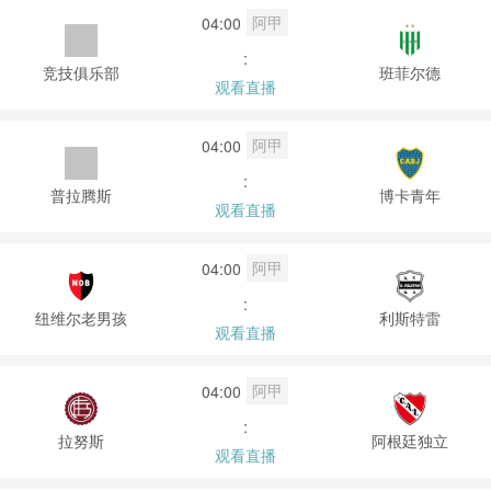
阿甲
04:00
:
竞技俱乐部
班菲尔德
观看直播
阿甲
04:00
:
普拉腾斯
博卡青年
观看直播
阿甲
04:00
:
纽维尔老男孩
利斯特雷
观看直播
阿甲
04:00
:
拉努斯
阿根廷独立
观看直播