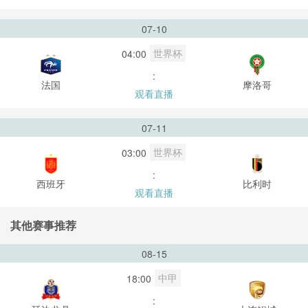
07-10
世界杯
04:00
:
法国
摩洛哥
观看直播
07-11
世界杯
03:00
:
西班牙
比利时
观看直播
其他赛事推荐
08-15
中甲
18:00
: