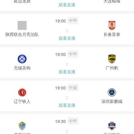
延边龙鼎
大连鲲城
观看直播
中甲
19:00
:
陕西联合月亮泊队
长春亚泰
观看直播
中甲
19:00
:
无锡吴钩
广州豹
观看直播
中超
19:00
:
辽宁铁人
深圳新鹏城
观看直播
中甲
19:30
: