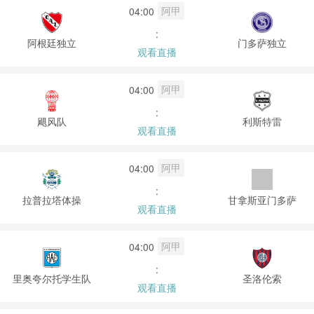
阿甲
04:00
:
阿根廷独立
门多萨独立
观看直播
阿甲
04:00
:
飓风队
利斯特雷
观看直播
阿甲
04:00
:
拉普拉塔体操
甘拿斯亚门多萨
观看直播
阿甲
04:00
:
里奥夸尔托学生队
圣洛伦索
观看直播