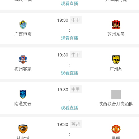
观看直播
中甲
19:30
:
广西恒宸
苏州东吴
观看直播
中甲
19:30
:
梅州客家
广州豹
观看直播
中甲
19:30
:
南通支云
陕西联合月亮泊队
观看直播
英超
19:30
:
赫尔城
曼联