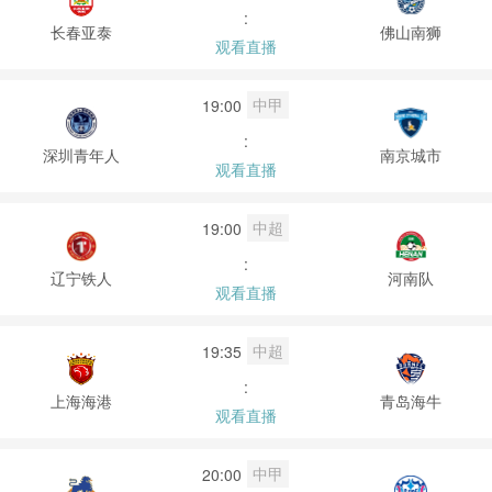
:
长春亚泰
佛山南狮
观看直播
中甲
19:00
:
深圳青年人
南京城市
观看直播
中超
19:00
:
辽宁铁人
河南队
观看直播
中超
19:35
:
上海海港
青岛海牛
观看直播
中甲
20:00