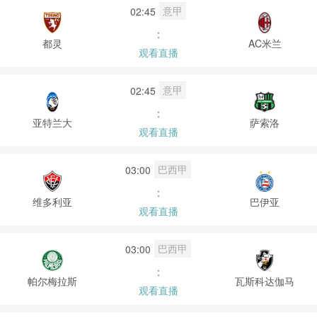
意甲
02:45
:
都灵
AC米兰
观看直播
意甲
02:45
:
亚特兰大
萨索洛
观看直播
巴西甲
03:00
:
维多利亚
巴伊亚
观看直播
巴西甲
03:00
:
帕尔梅拉斯
瓦斯科达伽马
观看直播