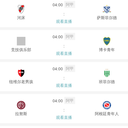
阿甲
04:00
:
河床
萨斯菲尔德
观看直播
阿甲
04:00
:
竞技俱乐部
博卡青年
观看直播
阿甲
04:00
:
纽维尔老男孩
班菲尔德
观看直播
阿甲
04:00
:
拉努斯
阿根廷青年人
观看直播