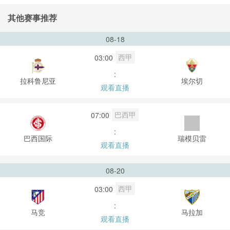
其他赛事推荐
08-18
西甲
03:00
:
拉科鲁尼亚
埃尔切
观看直播
巴西甲
07:00
:
巴西国际
瑞模贝雷
观看直播
08-20
西甲
03:00
:
马竞
马拉加
观看直播