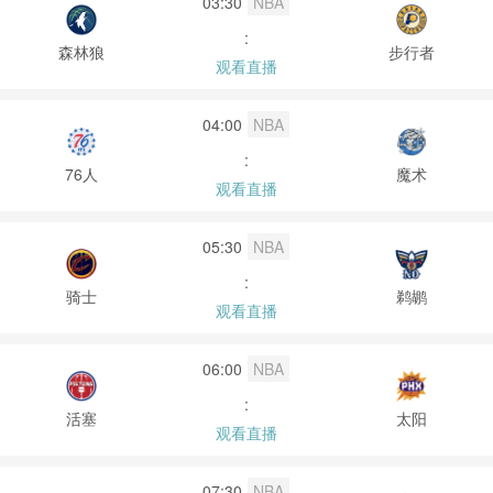
03:30
NBA
:
森林狼
步行者
观看直播
04:00
NBA
:
76人
魔术
观看直播
05:30
NBA
:
骑士
鹈鹕
观看直播
06:00
NBA
:
活塞
太阳
观看直播
07:30
NBA