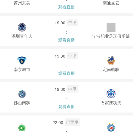
苏州东吴
南通支云
观看直播
中甲
19:00
:
深圳青年人
宁波职业足球俱乐部
观看直播
中甲
19:30
:
南京城市
定南赣联
观看直播
中甲
19:30
:
佛山南狮
石家庄功夫
观看直播
巴西甲
22:00
: