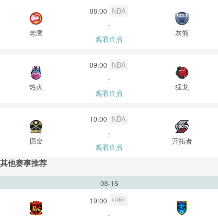
08:00
NBA
:
老鹰
灰熊
观看直播
09:00
NBA
:
热火
猛龙
观看直播
10:00
NBA
:
掘金
开拓者
观看直播
其他赛事推荐
08-16
中甲
19:00
: