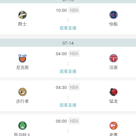
10:00
NBA
:
爵士
快船
观看直播
07-14
04:00
NBA
:
尼克斯
活塞
观看直播
04:30
NBA
:
步行者
猛龙
观看直播
06:00
NBA
:
凯尔特人
老鹰