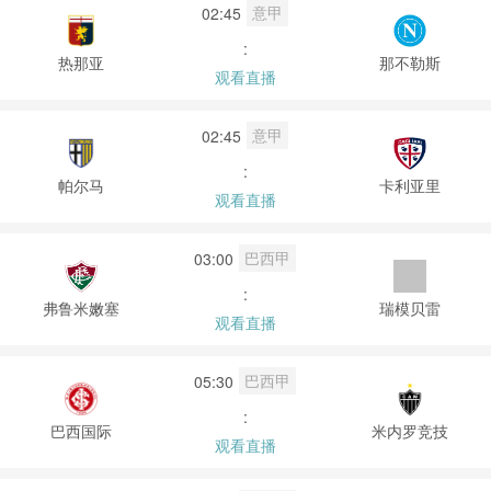
意甲
02:45
:
热那亚
那不勒斯
观看直播
意甲
02:45
:
帕尔马
卡利亚里
观看直播
巴西甲
03:00
:
弗鲁米嫩塞
瑞模贝雷
观看直播
巴西甲
05:30
:
巴西国际
米内罗竞技
观看直播