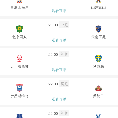
:
青岛西海岸
山东泰山
观看直播
中超
20:00
:
北京国安
云南玉昆
观看直播
英超
22:00
:
诺丁汉森林
利兹联
观看直播
英超
22:00
:
伊普斯维奇
桑德兰
观看直播
英超
22:00