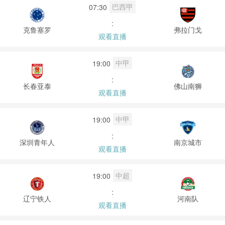
巴西甲
07:30
:
克鲁塞罗
弗拉门戈
观看直播
中甲
19:00
:
长春亚泰
佛山南狮
观看直播
中甲
19:00
:
深圳青年人
南京城市
观看直播
中超
19:00
:
辽宁铁人
河南队
观看直播