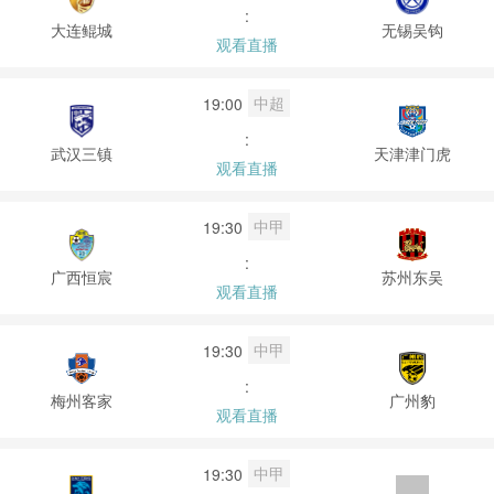
:
大连鲲城
无锡吴钩
观看直播
中超
19:00
:
武汉三镇
天津津门虎
观看直播
中甲
19:30
:
广西恒宸
苏州东吴
观看直播
中甲
19:30
:
梅州客家
广州豹
观看直播
中甲
19:30