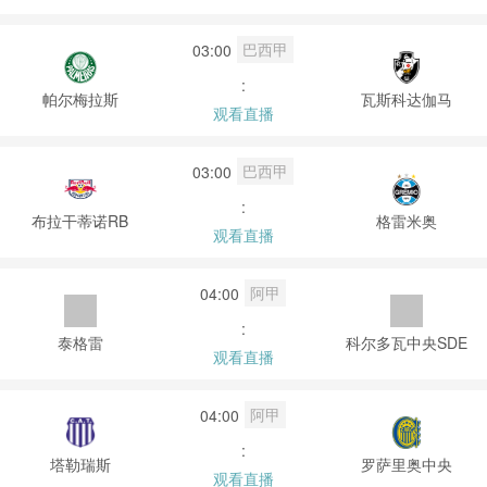
巴西甲
03:00
:
帕尔梅拉斯
瓦斯科达伽马
观看直播
巴西甲
03:00
:
布拉干蒂诺RB
格雷米奥
观看直播
阿甲
04:00
:
泰格雷
科尔多瓦中央SDE
观看直播
阿甲
04:00
:
塔勒瑞斯
罗萨里奥中央
观看直播