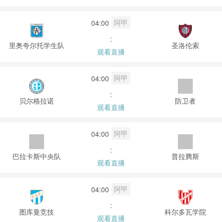
阿甲
04:00
:
里奥夸尔托学生队
圣洛伦索
观看直播
阿甲
04:00
:
贝尔格拉诺
防卫者
观看直播
阿甲
04:00
:
巴拉卡斯中央队
普拉腾斯
观看直播
阿甲
04:00
:
图库曼竞技
科尔多瓦学院
观看直播