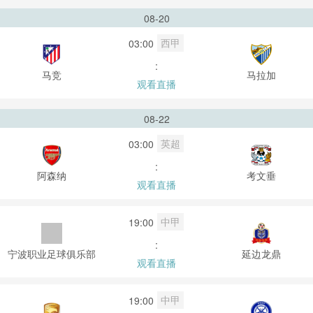
08-20
西甲
03:00
:
马竞
马拉加
观看直播
08-22
英超
03:00
:
阿森纳
考文垂
观看直播
中甲
19:00
:
宁波职业足球俱乐部
延边龙鼎
观看直播
中甲
19:00