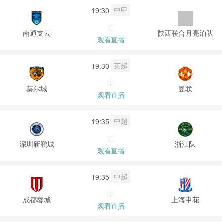
中甲
19:30
:
南通支云
陕西联合月亮泊队
观看直播
英超
19:30
:
赫尔城
曼联
观看直播
中超
19:35
:
深圳新鹏城
浙江队
观看直播
中超
19:35
:
成都蓉城
上海申花
观看直播