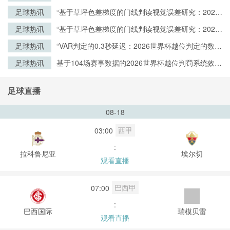
与战术逻辑》
足球热讯
“基于草坪色差梯度的门线判读视觉误差研究：2026
世界杯背景下的感知干扰与识别技术发展”
足球热讯
“基于草坪色差梯度的门线判读视觉误差研究：2026
世界杯背景下的感知干扰与识别技术发展”
足球热讯
“VAR判定的0.3秒延迟：2026世界杯越位判定的数据
链与视觉呈现博弈”
足球热讯
基于104场赛事数据的2026世界杯越位判罚系统效能
预测模型
足球直播
08-18
西甲
03:00
:
拉科鲁尼亚
埃尔切
观看直播
巴西甲
07:00
:
巴西国际
瑞模贝雷
观看直播