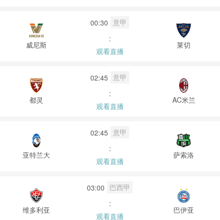
意甲
00:30
:
威尼斯
莱切
观看直播
意甲
02:45
:
都灵
AC米兰
观看直播
意甲
02:45
:
亚特兰大
萨索洛
观看直播
巴西甲
03:00
:
维多利亚
巴伊亚
观看直播