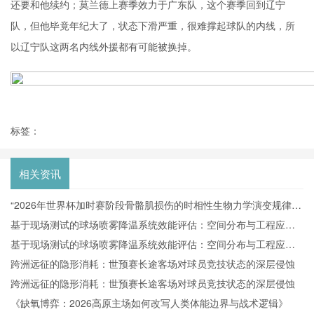
还要和他续约；莫兰德上赛季效力于广东队，这个赛季回到辽宁
队，但他毕竟年纪大了，状态下滑严重，很难撑起球队的内线，所
以辽宁队这两名内线外援都有可能被换掉。
标签：
相关资讯
“2026年世界杯加时赛阶段骨骼肌损伤的时相性生物力学演变规律及
动态风险预测模型构建”
基于现场测试的球场喷雾降温系统效能评估：空间分布与工程应用
效果研究
基于现场测试的球场喷雾降温系统效能评估：空间分布与工程应用
效果研究
跨洲远征的隐形消耗：世预赛长途客场对球员竞技状态的深层侵蚀
跨洲远征的隐形消耗：世预赛长途客场对球员竞技状态的深层侵蚀
《缺氧博弈：2026高原主场如何改写人类体能边界与战术逻辑》