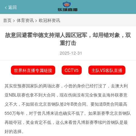
< 返回
首页
>
体育资讯
>
欧冠杯资讯
故意回避霍华德支持湖人园区冠军，却用错对象，双
重打击
2025-12-31
世界杯直播专属链接
CCTV5
主队VS客队直播
其实世预赛国家队的两场比赛，小曾的身价已经打没了，去澳大利
亚NBL联赛也拿不到大合同，现在伤病没有完全恢复去海外联赛意
义不大，不如留在北京首钢队签2年B类合同。要知道B类合同最高
550万每年，对于曾凡博来说也确实不低了。如果新赛季北京首钢队
再能夺冠，奖金肯定不低，这么来看曾凡博新赛季续约首钢队是最
好的选择。