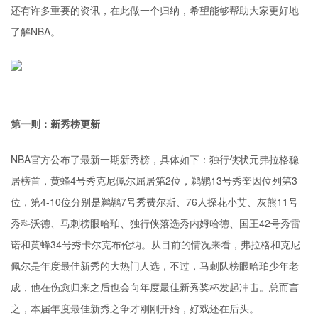
还有许多重要的资讯，在此做一个归纳，希望能够帮助大家更好地
了解NBA。
第一则：新秀榜更新
NBA官方公布了最新一期新秀榜，具体如下：独行侠状元弗拉格稳
居榜首，黄蜂4号秀克尼佩尔屈居第2位，鹈鹕13号秀奎因位列第3
位，第4-10位分别是鹈鹕7号秀费尔斯、76人探花小艾、灰熊11号
秀科沃德、马刺榜眼哈珀、独行侠落选秀内姆哈德、国王42号秀雷
诺和黄蜂34号秀卡尔克布伦纳。从目前的情况来看，弗拉格和克尼
佩尔是年度最佳新秀的大热门人选，不过，马刺队榜眼哈珀少年老
成，他在伤愈归来之后也会向年度最佳新秀奖杯发起冲击。总而言
之，本届年度最佳新秀之争才刚刚开始，好戏还在后头。