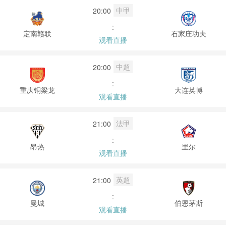
中甲
20:00
:
定南赣联
石家庄功夫
观看直播
中超
20:00
:
重庆铜梁龙
大连英博
观看直播
法甲
21:00
:
昂热
里尔
观看直播
英超
21:00
:
曼城
伯恩茅斯
观看直播