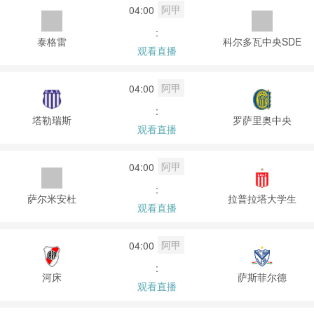
阿甲
04:00
:
泰格雷
科尔多瓦中央SDE
观看直播
阿甲
04:00
:
塔勒瑞斯
罗萨里奥中央
观看直播
阿甲
04:00
:
萨尔米安杜
拉普拉塔大学生
观看直播
阿甲
04:00
:
河床
萨斯菲尔德
观看直播