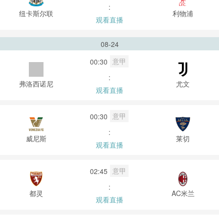
:
纽卡斯尔联
利物浦
观看直播
08-24
意甲
00:30
:
弗洛西诺尼
尤文
观看直播
意甲
00:30
:
威尼斯
莱切
观看直播
意甲
02:45
:
都灵
AC米兰
观看直播