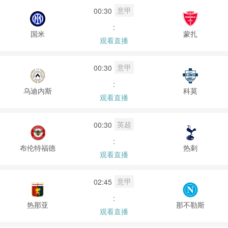
意甲
00:30
:
国米
蒙扎
观看直播
意甲
00:30
:
乌迪内斯
科莫
观看直播
英超
00:30
:
布伦特福德
热刺
观看直播
意甲
02:45
:
热那亚
那不勒斯
观看直播