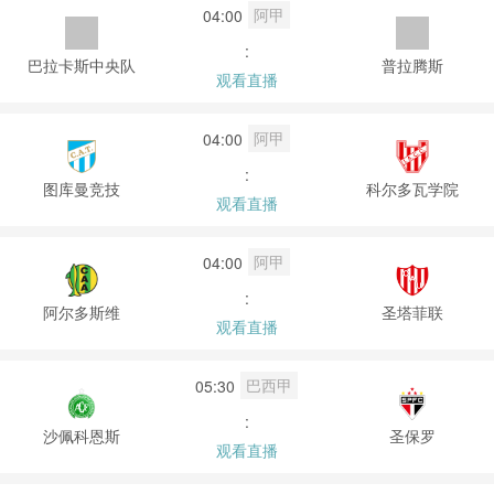
阿甲
04:00
:
巴拉卡斯中央队
普拉腾斯
观看直播
阿甲
04:00
:
图库曼竞技
科尔多瓦学院
观看直播
阿甲
04:00
:
阿尔多斯维
圣塔菲联
观看直播
巴西甲
05:30
:
沙佩科恩斯
圣保罗
观看直播