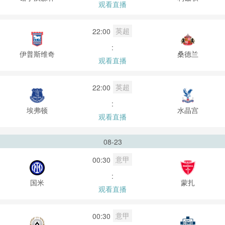
观看直播
英超
22:00
:
伊普斯维奇
桑德兰
观看直播
英超
22:00
:
埃弗顿
水晶宫
观看直播
08-23
意甲
00:30
:
国米
蒙扎
观看直播
意甲
00:30