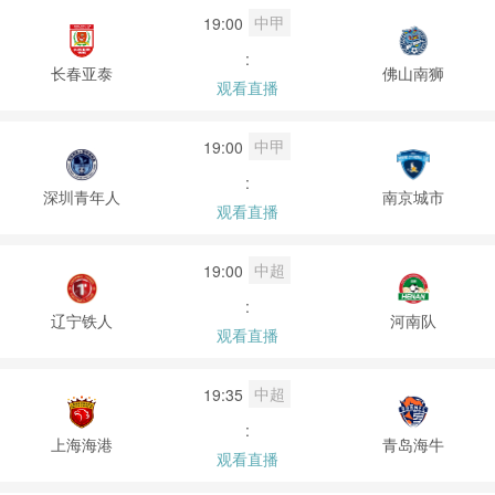
中甲
19:00
:
长春亚泰
佛山南狮
观看直播
中甲
19:00
:
深圳青年人
南京城市
观看直播
中超
19:00
:
辽宁铁人
河南队
观看直播
中超
19:35
:
上海海港
青岛海牛
观看直播