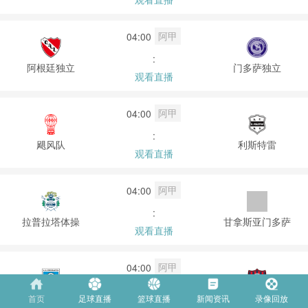
阿甲
04:00
:
阿根廷独立
门多萨独立
观看直播
阿甲
04:00
:
飓风队
利斯特雷
观看直播
阿甲
04:00
:
拉普拉塔体操
甘拿斯亚门多萨
观看直播
阿甲
04:00
:
里奥夸尔托学生队
圣洛伦索
首页
足球直播
篮球直播
新闻资讯
录像回放
观看直播