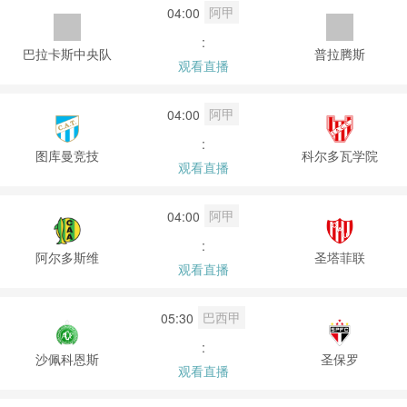
阿甲
04:00
:
巴拉卡斯中央队
普拉腾斯
观看直播
阿甲
04:00
:
图库曼竞技
科尔多瓦学院
观看直播
阿甲
04:00
:
阿尔多斯维
圣塔菲联
观看直播
巴西甲
05:30
:
沙佩科恩斯
圣保罗
观看直播