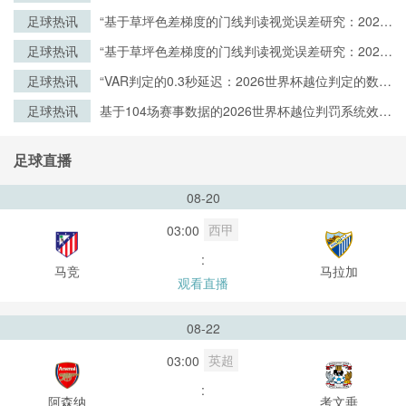
与战术逻辑》
足球热讯
“基于草坪色差梯度的门线判读视觉误差研究：2026
世界杯背景下的感知干扰与识别技术发展”
足球热讯
“基于草坪色差梯度的门线判读视觉误差研究：2026
世界杯背景下的感知干扰与识别技术发展”
足球热讯
“VAR判定的0.3秒延迟：2026世界杯越位判定的数据
链与视觉呈现博弈”
足球热讯
基于104场赛事数据的2026世界杯越位判罚系统效能
预测模型
足球直播
08-20
西甲
03:00
:
马竞
马拉加
观看直播
08-22
英超
03:00
:
阿森纳
考文垂