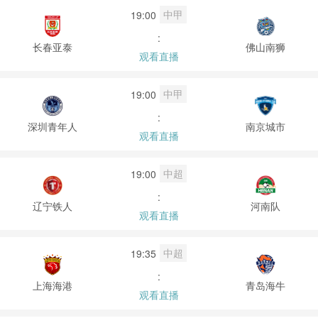
中甲
19:00
:
长春亚泰
佛山南狮
观看直播
中甲
19:00
:
深圳青年人
南京城市
观看直播
中超
19:00
:
辽宁铁人
河南队
观看直播
中超
19:35
:
上海海港
青岛海牛
观看直播