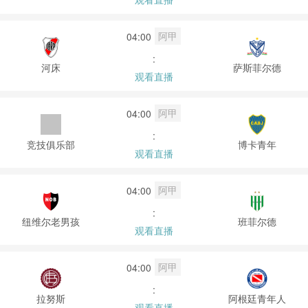
阿甲
04:00
:
河床
萨斯菲尔德
观看直播
阿甲
04:00
:
竞技俱乐部
博卡青年
观看直播
阿甲
04:00
:
纽维尔老男孩
班菲尔德
观看直播
阿甲
04:00
:
拉努斯
阿根廷青年人
观看直播