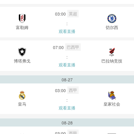
英超
03:00
:
富勒姆
切尔西
观看直播
巴西甲
07:00
:
博塔弗戈
巴拉纳竞技
观看直播
08-27
西甲
03:00
:
皇马
皇家社会
观看直播
08-28
西甲
03:00