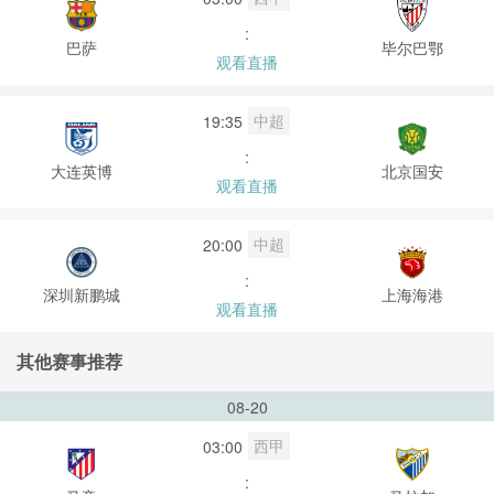
:
巴萨
毕尔巴鄂
观看直播
中超
19:35
:
大连英博
北京国安
观看直播
中超
20:00
:
深圳新鹏城
上海海港
观看直播
其他赛事推荐
08-20
西甲
03:00
: