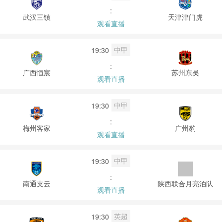
:
武汉三镇
天津津门虎
观看直播
中甲
19:30
:
广西恒宸
苏州东吴
观看直播
中甲
19:30
:
梅州客家
广州豹
观看直播
中甲
19:30
:
南通支云
陕西联合月亮泊队
观看直播
英超
19:30