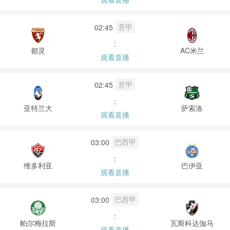
意甲
02:45
:
都灵
AC米兰
观看直播
意甲
02:45
:
亚特兰大
萨索洛
观看直播
巴西甲
03:00
:
维多利亚
巴伊亚
观看直播
巴西甲
03:00
:
帕尔梅拉斯
瓦斯科达伽马
观看直播