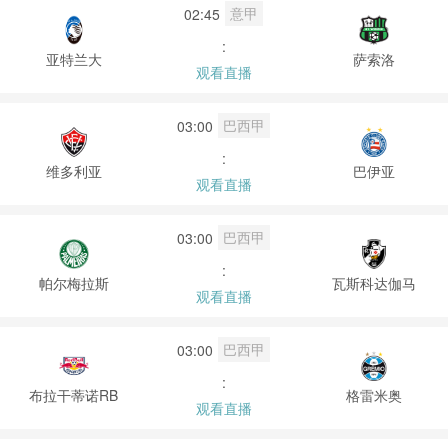
意甲
02:45
:
亚特兰大
萨索洛
观看直播
巴西甲
03:00
:
维多利亚
巴伊亚
观看直播
巴西甲
03:00
:
帕尔梅拉斯
瓦斯科达伽马
观看直播
巴西甲
03:00
:
布拉干蒂诺RB
格雷米奥
观看直播