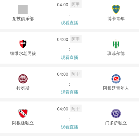
阿甲
04:00
:
竞技俱乐部
博卡青年
观看直播
阿甲
04:00
:
纽维尔老男孩
班菲尔德
观看直播
阿甲
04:00
:
拉努斯
阿根廷青年人
观看直播
阿甲
04:00
:
阿根廷独立
门多萨独立
观看直播