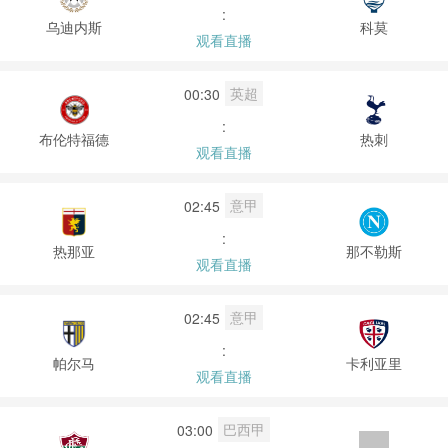
:
乌迪内斯
科莫
观看直播
英超
00:30
:
布伦特福德
热刺
观看直播
意甲
02:45
:
热那亚
那不勒斯
观看直播
意甲
02:45
:
帕尔马
卡利亚里
观看直播
巴西甲
03:00